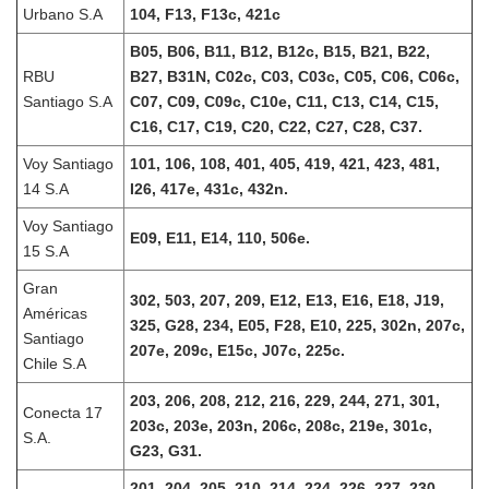
Urbano S.A
104, F13, F13c, 421c
B05, B06, B11, B12, B12c, B15, B21, B22,
RBU
B27, B31N, C02c, C03, C03c, C05, C06, C06c,
Santiago S.A
C07, C09, C09c, C10e, C11, C13, C14, C15,
C16, C17, C19, C20, C22, C27, C28, C37.
Voy Santiago
101, 106, 108, 401, 405, 419, 421, 423, 481,
14 S.A
I26, 417e, 431c, 432n.
Voy Santiago
E09, E11, E14, 110, 506e.
15 S.A
Gran
302, 503, 207, 209, E12, E13, E16, E18, J19,
Américas
325, G28, 234, E05, F28, E10, 225, 302n, 207c,
Santiago
207e, 209c, E15c, J07c, 225c.
Chile S.A
203, 206, 208, 212, 216, 229, 244, 271, 301,
Conecta 17
203c, 203e, 203n, 206c, 208c, 219e, 301c,
S.A.
G23, G31.
201, 204, 205, 210, 214, 224, 226, 227, 230,