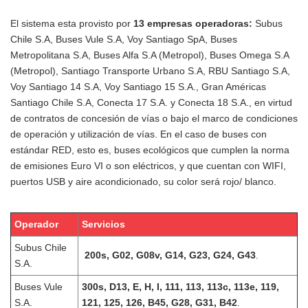
El sistema esta provisto por
13 empresas operadoras:
Subus
Chile S.A, Buses Vule S.A, Voy Santiago SpA, Buses
Metropolitana S.A, Buses Alfa S.A (Metropol), Buses Omega S.A
(Metropol), Santiago Transporte Urbano S.A, RBU Santiago S.A,
Voy Santiago 14 S.A, Voy Santiago 15 S.A., Gran Américas
Santiago Chile S.A, Conecta 17 S.A. y Conecta 18 S.A., en virtud
de contratos de concesión de vías o bajo el marco de condiciones
de operación y utilización de vías. En el caso de buses con
estándar RED, esto es, buses ecológicos que cumplen la norma
de emisiones Euro VI o son eléctricos, y que cuentan con WIFI,
puertos USB y aire acondicionado, su color será rojo/ blanco.
Operador
Servicios
Subus Chile
200s, G02, G08v, G14, G23, G24, G43
.
S.A.
Buses Vule
300s, D13, E, H, I, 111, 113, 113c, 113e, 119,
S.A.
121, 125, 126, B45, G28, G31, B42
.