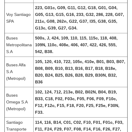
223, G01c, G09, G11, G12, G18, G01, G04,
Voy Santiago
G05, G13, G15, G16, 233, G32, 286, 228, G07,
SPA
211c, G08, 262n, G22, G37, I35, G38, G35,
G13c, G39, G27, G34.
Buses
500s, J, 424, 109, 110, 115, 115c, 118, 408,
Metropolitana
109N, 110c, 408e, 406, 407, 422, 426, 555,
S.A
542, B38.
105, 120, 410, 722, 105c, 410e, B01, B03, B07,
Buses Alfa
B08, B09, B10, B13, B16, B17, B18, B18e,
S.A
B20, B24, B25, B26, B28, B29, B30N, B32,
(Metropol)
B36
102, 124, 712, 213e, B02, B02N, B04, B19,
Buses
B33, C18, F02, F03c, F05, F06, F09, F10c,
Omega S.A
F12, F12c, F15, F18, F20, F25, F25e, F30N,
(Metropol)
F33.
Santiago
114, 116, B14, C01, C02, F10, F01, F01c, F03,
Transporte
F11, F24, F29, F07, F08, F14, F16, F26, F27,