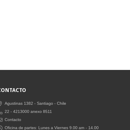
CONTACTO
Agustinas 1382 -
Santiago - Chile
22 - 4213000 anexo 8511
Contacto
Oficina de partes: Lunes a Viernes 9.00 am - 14.00