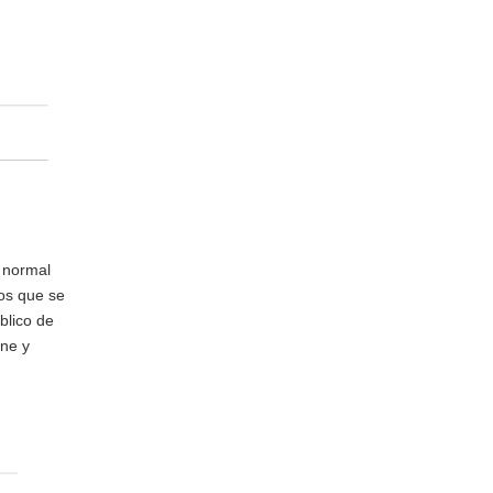
a normal
dos que se
blico de
ene y