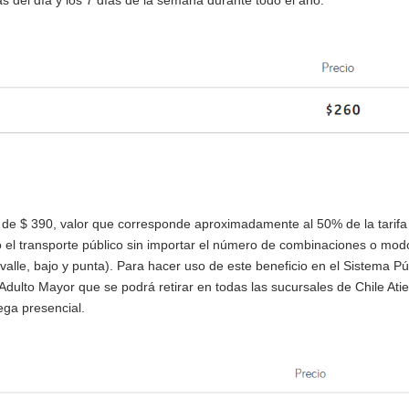
as del día y los 7 días de la semana durante todo el año.
 es de $ 390, valor que corresponde aproximadamente al 50% de la tarif
do el transporte público sin importar el número de combinaciones o mo
 (valle, bajo y punta). Para hacer uso de este beneficio en el Sistema Pú
Adulto Mayor que se podrá retirar en todas las sucursales de Chile Ati
ega presencial.