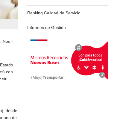
Ranking Calidad de Servicio
Informes de Gestión
n Nos -
 Estado.
os) con
 sin
os), desde
zar uno de