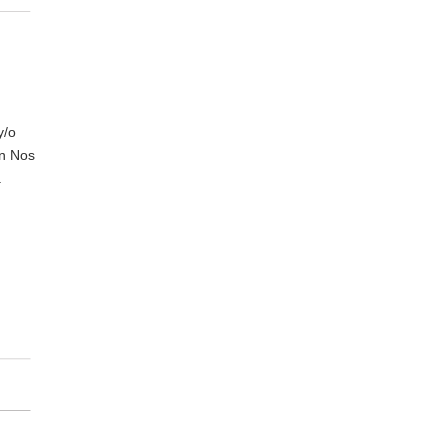
y/o
en Nos
.