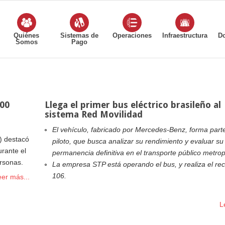
Quiénes
Sistemas de
Operaciones
Infraestructura
D
Somos
Pago
200
Llega el primer bus eléctrico brasileño al
sistema Red Movilidad
El vehículo, fabricado por Mercedes-Benz, forma part
) destacó
piloto, que busca analizar su rendimiento y evaluar su
rante el
permanencia definitiva en el transporte público metrop
ersonas.
La empresa STP está operando el bus, y realiza el rec
106.
eer más...
L