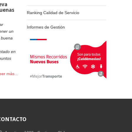
eva
buenas
Ranking Calidad de Servicio
ar
Informes de Gestión
tener un
a buena
ntado en
puntos
eer más...
CONTACTO