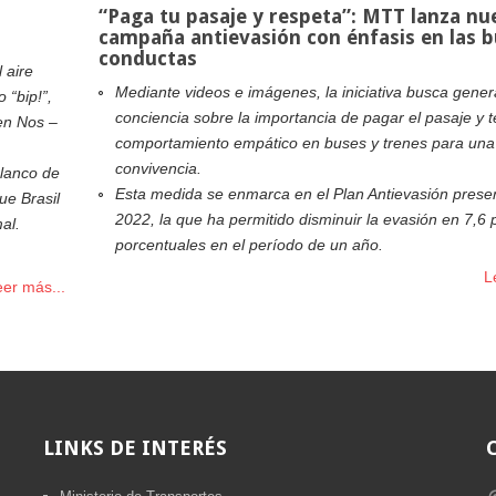
“Paga tu pasaje y respeta”: MTT lanza nu
campaña antievasión con énfasis en las 
conductas
 aire
Mediante videos e imágenes, la iniciativa busca gener
 “bip!”,
conciencia sobre la importancia de pagar el pasaje y 
en Nos –
comportamiento empático en buses y trenes para un
convivencia.
Blanco de
Esta medida se enmarca en el Plan Antievasión prese
ue Brasil
2022, la que ha permitido disminuir la evasión en 7,6 
al.
porcentuales en el período de un año.
L
eer más...
LINKS
DE INTERÉS