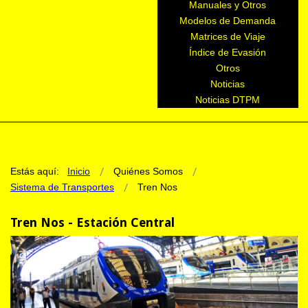
Manuales y Otros
Modelos de Demanda
Matrices de Viaje
Índice de Evasión
Otros
Noticias
Noticias DTPM
Estás aquí:
Inicio
Quiénes Somos
Sistema de Transportes
Tren Nos
Tren Nos - Estación Central