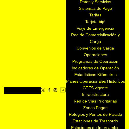
Datos y Servicios
Sistemas de Pago
Tarifas
Tarjeta bip!
Viaje de Emergencia
Red de Comercialización y
Carga
Convenios de Carga
Operaciones
Programas de Operación
Indicadores de Operación
Estadísticas Kilómetros
Planes Operacionales Históricos
GTFS vigente
Infraestructura
Red de Vías Prioritarias
Zonas Pagas
Refugios y Puntos de Parada
Estaciones de Trasbordo
Estaciones de Intercambio