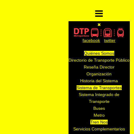
facebook
twitter
Quiénes Somos
Directorio de Transporte Público
Reseña Director
Organización
Historia del Sistema
Sistema de Transportes
Sistema Integrado de
Transporte
Buses
Metro
Tren Nos
Servicios Complementarios