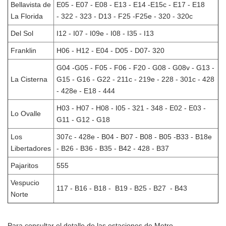
Bellavista de
E05 - E07 - E08 - E13 - E14 -E15c - E17 - E18
La Florida
- 322 - 323 - D13 - F25 -F25e - 320 - 320c
Del Sol
I12 - I07 - I09e - I08 - I35 - I13
Franklin
H06 - H12 - E04 - D05 - D07- 320
G04 -G05 - F05 - F06 - F20 - G08 - G08v - G13 -
La Cisterna
G15 - G16 - G22 - 211c - 219e - 228 - 301c - 428
- 428e - E18 - 444
H03 - H07 - H08 - I05 - 321 - 348 - E02 - E03 -
Lo Ovalle
G11 - G12 - G18
Los
307c - 428e - B04 - B07 - B08 - B05 -B33 - B18e
Libertadores
- B26 - B36 - B35 - B42 - 428 - B37
Pajaritos
555
Vespucio
117 - B16 - B18 - B19 - B25 - B27 - B43
Norte
Para consultar el detalle de las estaciones de Metro