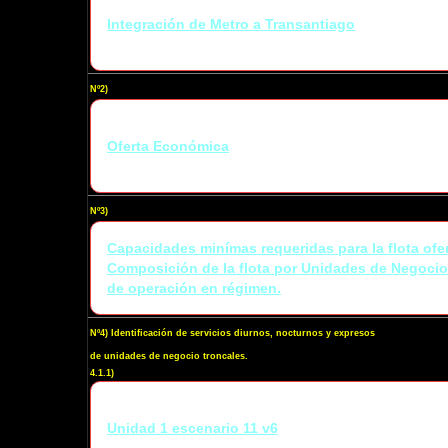
Integración de Metro a Transantiago
Nº2)
Oferta Económica
Nº3)
Capacidades minímas requeridas para la flota ofe
Composición de la flota por Unidades de Negocio
de operación en régimen.
Nº4) Identificación de servicios diurnos, nocturnos y expresos
de unidades de negocio troncales.
4.1.1)
Unidad 1 escenario 11 v6