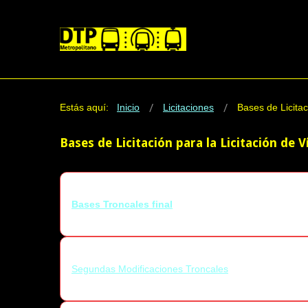
Estás aquí:
Inicio
Licitaciones
Bases de Licitac
Bases de Licitación para la Licitación de V
Bases
Bases Troncales final
Segundas Modificaciones Troncales