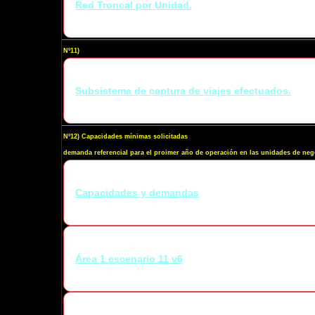
Red Troncal por Unidad.
Nº11)
Subsistema de captura de viajes efectuados.
Nº12) Capacidades mínimas solicitadas
demanda referencial para el proimer año de operación en las unidades de negoc
Capacidades y demandas
Área 1 escenario 11 v6