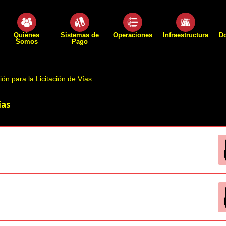
Quiénes
Sistemas de
Operaciones
Infraestructura
D
Somos
Pago
ión para la Licitación de Vías
ías