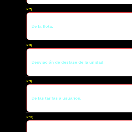
Nº7)
De la flota.
Nº8)
Desviación de desfase de la unidad.
Nº9)
De las tarifas a usuarios.
Nº10)