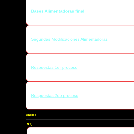
Bases Alimentadoras final
Segundas Modificaciones Alimentadoras
Respuestas 1er proceso
Respuestas 2do proceso
Anexos
Nº1)