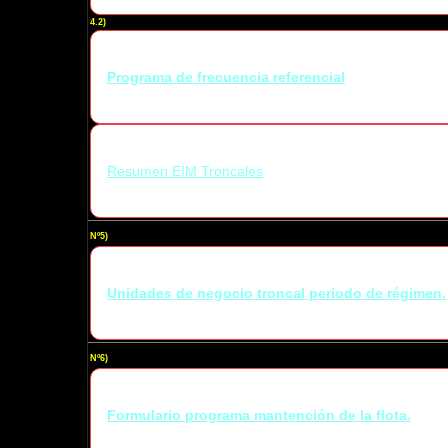
4.2)
Programa de frecuencia referencial
Resumen EIM Troncales
Nº5)
Unidades de negocio troncal periodo de régimen.
Nº6)
Formulario programa mantención de la flota.