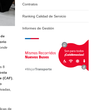
Contratos
Ranking Calidad de Servicio
Informes de Gestión
 de
orio
onde
s 8
osta
be (CAF)
,
o
ivadas,
licas de