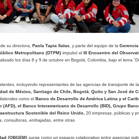
 de su directora,
Paola Tapia Salas
, y parte del equipo de la
Gerencia
Público Metropolitano (DTPM)
impulsó el
III Encuentro del Observat
ealizado los días 8 y 9 de octubre en Bogotá, Colombia, bajo el lema
“D
stentes, incluyendo representantes de las agencias de transporte de la
udad de México, Santiago de Chile, Bogotá
,
Quito y San José de C
laterales como el
Banco de Desarrollo de América Latina y el Cari
o (AFD), el Banco Interamericano de Desarrollo (BID), Grupo Banc
raestructura Sostenible del Reino Unido,
20 empresas, públicas y pr
ia, consultoras, embajadas, entre otras
idad (OBGEM)
surge como un espacio colaborativo entre agencias púb