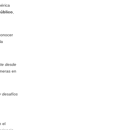
mérica
público
,
conocer
la
rte desde
imeras en
y desafíos
 el