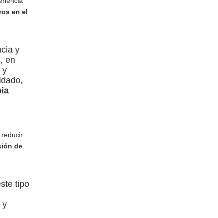
eriencia
ros en el
ncia y
, en
 y
idado,
ia
 reducir
ción de
ste tipo
 y