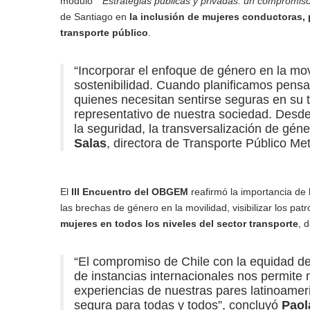
módulo “
“Estrategias públicas y privadas: un compromis
de Santiago en
la inclusión de mujeres conductoras,
transporte público
.
“Incorporar el enfoque de género en la movi
sostenibilidad. Cuando planificamos pens
quienes necesitan sentirse seguras en su 
representativo de nuestra sociedad. Desd
la seguridad, la transversalización de gén
Salas
, directora de Transporte Público Met
El
III Encuentro del OBGEM
reafirmó la importancia de l
las brechas de género en la movilidad, visibilizar los p
mujeres en todos los niveles del sector transporte
, 
“El compromiso de Chile con la equidad de 
de instancias internacionales nos permite 
experiencias de nuestras pares latinoameri
segura para todas y todos”, concluyó
Paol