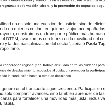
o con la empleabilidad y autonomía de las mujeres”
, destacando la exp
 programas de formación laboral y la promoción de espacios segu
lidad no es solo una cuestión de justicia, sino de eficie
ando en quienes cuidan, en quienes viajan acompañadas
trayecto, construimos un transporte público más humano
e el DTPM, avanzamos con fuerza en la movilidad del cu
ero y la desmasculinización del sector”, señaló
Paola Tap
ropolitano.
a cooperación regional y del trabajo articulado entre las ciudades para
atrones de desplazamiento asociados al cuidado y promover la
participa
desde la conducción hasta la toma de decisiones.
género en el transporte sigue creciendo. Participar en e
no solo compartir avances, sino también aprender de las
canas para fortalecer una movilidad más justa, inclusiva
a Tapia
.