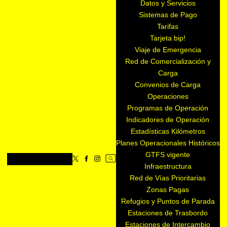
Datos y Servicios
Sistemas de Pago
Tarifas
Tarjeta bip!
Viaje de Emergencia
Red de Comercialización y
Carga
Convenios de Carga
Operaciones
Programas de Operación
Indicadores de Operación
Estadísticas Kilómetros
Planes Operacionales Históricos
GTFS vigente
Infraestructura
Red de Vías Prioritarias
Zonas Pagas
Refugios y Puntos de Parada
Estaciones de Trasbordo
Estaciones de Intercambio