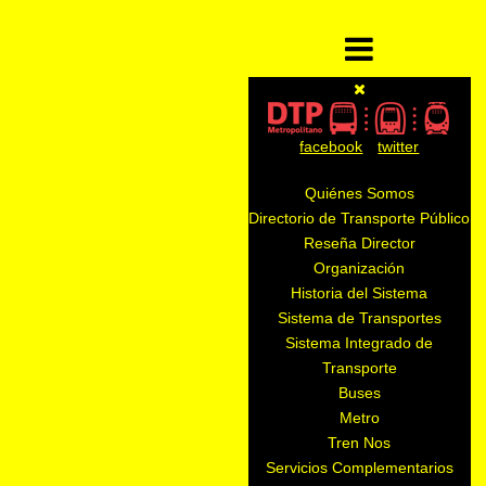
facebook
twitter
Quiénes Somos
Directorio de Transporte Público
Reseña Director
Organización
Historia del Sistema
Sistema de Transportes
Sistema Integrado de
Transporte
Buses
Metro
Tren Nos
Servicios Complementarios