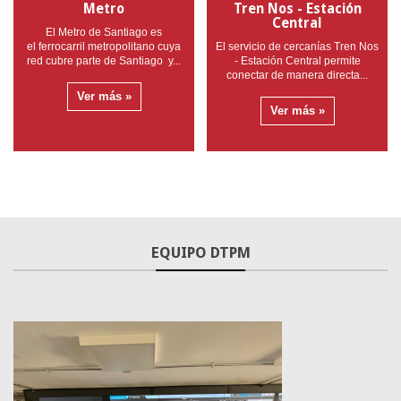
Metro
Tren Nos - Estación
Central
El Metro de Santiago es
el ferrocarril metropolitano cuya
El servicio de cercanías Tren Nos
red cubre parte de Santiago y...
- Estación Central permite
conectar de manera directa...
Ver más »
Ver más »
Santiago en 100 palabras
Red Movilidad lanza tarjeta bip! conmemorativa por 25 años de
EQUIPO DTPM