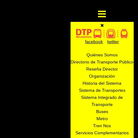
facebook
twitter
Quiénes Somos
Directorio de Transporte Público
Reseña Director
Organización
Historia del Sistema
Sistema de Transportes
Sistema Integrado de
Transporte
Buses
Metro
Tren Nos
Servicios Complementarios