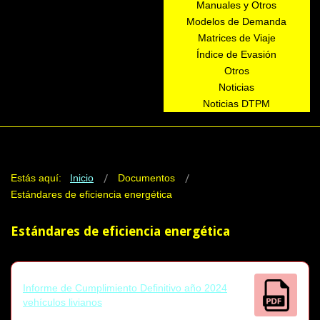
Manuales y Otros
Modelos de Demanda
Matrices de Viaje
Índice de Evasión
Otros
Noticias
Noticias DTPM
Estás aquí:
Inicio
Documentos
Estándares de eficiencia energética
Estándares de eficiencia energética
Informe de Cumplimiento Definitivo año 2024
vehículos livianos