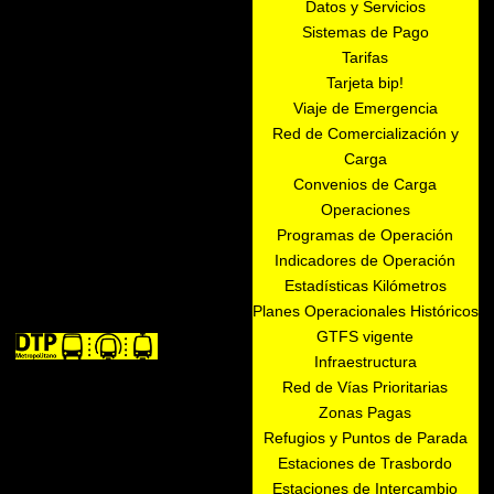
Datos y Servicios
Sistemas de Pago
Tarifas
Tarjeta bip!
Viaje de Emergencia
Red de Comercialización y
Carga
Convenios de Carga
Operaciones
Programas de Operación
Indicadores de Operación
Estadísticas Kilómetros
Planes Operacionales Históricos
GTFS vigente
Infraestructura
Red de Vías Prioritarias
Zonas Pagas
Refugios y Puntos de Parada
Estaciones de Trasbordo
Estaciones de Intercambio