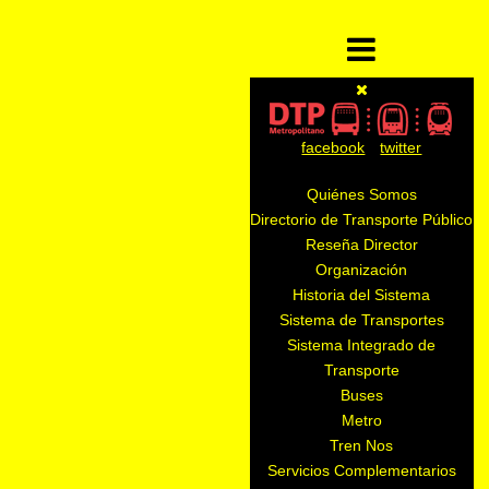
facebook
twitter
Quiénes Somos
Directorio de Transporte Público
Reseña Director
Organización
Historia del Sistema
Sistema de Transportes
Sistema Integrado de
Transporte
Buses
Metro
Tren Nos
Servicios Complementarios