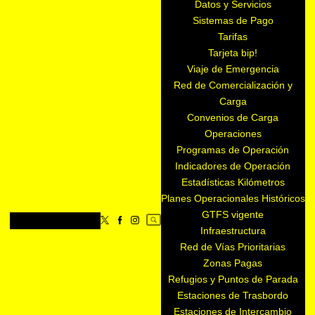
Datos y Servicios
Sistemas de Pago
Tarifas
Tarjeta bip!
Viaje de Emergencia
Red de Comercialización y
Carga
Convenios de Carga
Operaciones
Programas de Operación
Indicadores de Operación
Estadísticas Kilómetros
Planes Operacionales Históricos
GTFS vigente
Infraestructura
Red de Vías Prioritarias
Zonas Pagas
Refugios y Puntos de Parada
Estaciones de Trasbordo
Estaciones de Intercambio