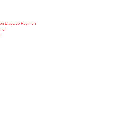
ión Etapa de Régimen
imen
n