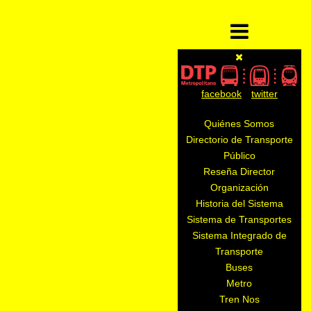
facebook
twitter
Quiénes Somos
Directorio de Transporte
Público
Reseña Director
Organización
Historia del Sistema
Sistema de Transportes
Sistema Integrado de
Transporte
Buses
Metro
Tren Nos