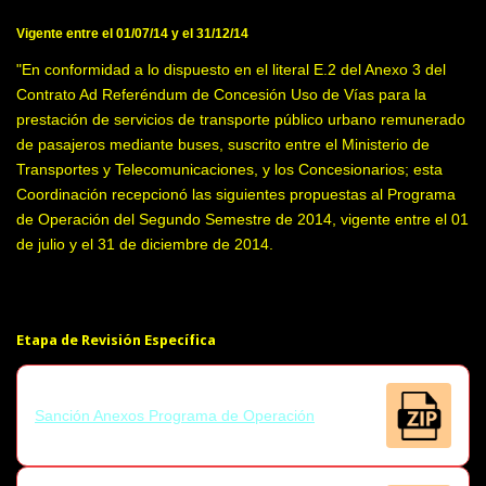
Vigente entre el 01/07/14 y el 31/12/14
"En conformidad a lo dispuesto en el literal E.2 del Anexo 3 del
Contrato Ad Referéndum de Concesión Uso de Vías para la
prestación de servicios de transporte público urbano remunerado
de pasajeros mediante buses, suscrito entre el Ministerio de
Transportes y Telecomunicaciones, y los Concesionarios; esta
Coordinación recepcionó las siguientes propuestas al Programa
de Operación del Segundo Semestre de 2014, vigente entre el 01
de julio y el 31 de diciembre de 2014.
Etapa de Revisión Específica
Sanción Anexos Programa de Operación