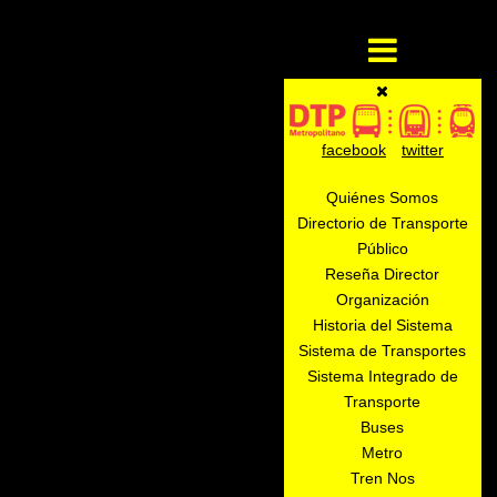
facebook
twitter
Quiénes Somos
Directorio de Transporte
Público
Reseña Director
Organización
Historia del Sistema
Sistema de Transportes
Sistema Integrado de
Transporte
Buses
Metro
Tren Nos