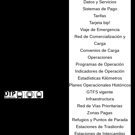
Datos y Servicios
Sistemas de Pago
Tarifas
Tarjeta bip!
Viaje de Emergencia
Red de Comercialización y
Carga
Convenios de Carga
Operaciones
Programas de Operación
Indicadores de Operación
Estadísticas Kilómetros
Planes Operacionales Históricos
GTFS vigente
Infraestructura
Red de Vías Prioritarias
Zonas Pagas
Refugios y Puntos de Parada
Estaciones de Trasbordo
Estaciones de Intercambio