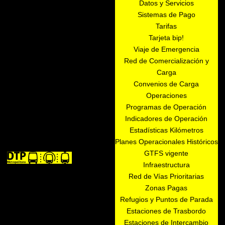
Datos y Servicios
Sistemas de Pago
Tarifas
Tarjeta bip!
Viaje de Emergencia
Red de Comercialización y
Carga
Convenios de Carga
Operaciones
Programas de Operación
Indicadores de Operación
Estadísticas Kilómetros
Planes Operacionales Históricos
GTFS vigente
Infraestructura
Red de Vías Prioritarias
Zonas Pagas
Refugios y Puntos de Parada
Estaciones de Trasbordo
Estaciones de Intercambio