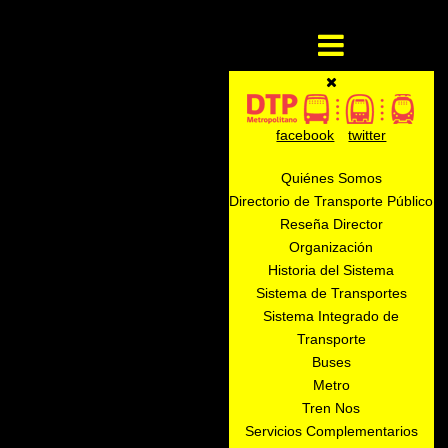
facebook
twitter
Quiénes Somos
Directorio de Transporte Público
Reseña Director
Organización
Historia del Sistema
Sistema de Transportes
Sistema Integrado de
Transporte
Buses
Metro
Tren Nos
Servicios Complementarios