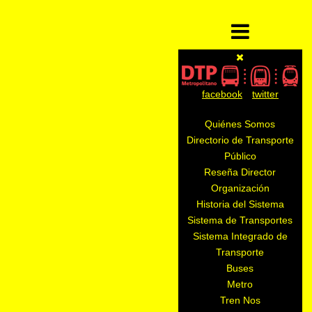
facebook
twitter
Quiénes Somos
Directorio de Transporte
Público
Reseña Director
Organización
Historia del Sistema
Sistema de Transportes
Sistema Integrado de
Transporte
Buses
Metro
Tren Nos