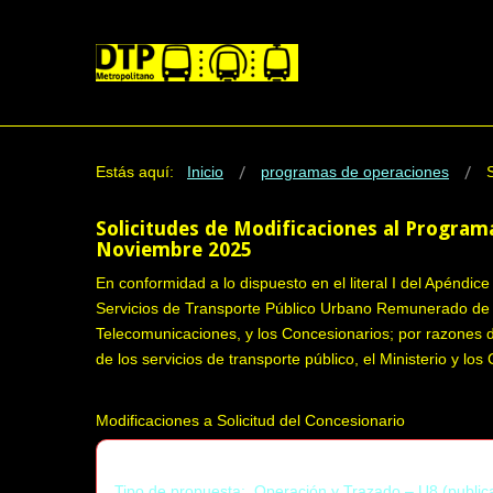
Estás aquí:
Inicio
programas de operaciones
Solicitudes de Modificaciones al Progra
Noviembre 2025
En conformidad a lo dispuesto en el literal I del Apéndi
Servicios de Transporte Público Urbano Remunerado de P
Telecomunicaciones, y los Concesionarios; por razones d
de los servicios de transporte público, el Ministerio y l
Modificaciones a Solicitud del Concesionario
Tipo de propuesta: Operación y Trazado – U8 (public